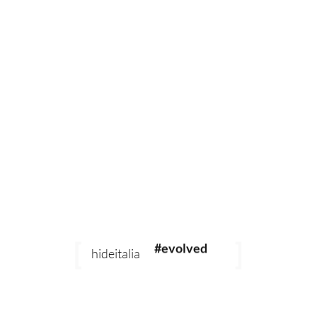
??????? ??? ??? ?????. ??? ?? ??? ???? ?? ?????.
?? ?? ???: ?? ???? ?? ??? ????????? ?? ???? ? ?? ? ?? ???? ?????.
?? ?? ??? ?? ? ?? ??? ?? ? ?? ??? ?????.
?? ???: ?? ??????? ??? ?? ????????? ????? ?? ???? ?????. ?? ?? ???
?? ? ?? ?? ??? ??? ?? ? ??? ?????.
??? ?? ????: ??? ? ?? ??? ??????? ??? ?? ???? ???? ??? ?? ???
?????. ?? ?? ????? ???? ??? ?? ? ????.
VIP ??: ??? ????????? VIP ???? ??? ??? ?????. ?? ?? ??? ?????? ?
?? ???? ????? ?????.
??? ???? ??? ??? ???? ?? ??? ??? ?? ??? ???. ??????? ??? ?? ??? ??? ??? ???? ??? ???
#sustainable
????.
#evolved
?? ??? ??? ??? ??
hideitalia
#heritage
????? ??? ??? ??? ?? ??? ??? ?????. ??? ??? ??? ?? ? ??? ??? ?? ?? ?????. ????? ??
#luxury
???? ?? ?? ??? ????? ????? ?? ?????.
#revival