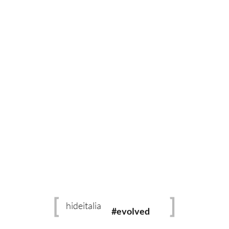
Suosituimpien
kasinopelejä Suomessa
pelattavissa Casinia
Casinossa
#sustainable
#evolved
hideitalia
Hae suosituimpia kasinopelejä ja pelaa niitä Suomessa Casinia
#heritage
Casinossa!